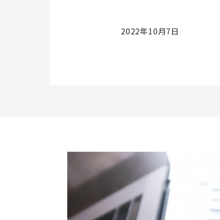
る
応
2022年10月7日
援
セ
ミ
ナ
ー
登
壇
し
ま
し
た!