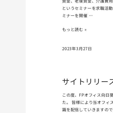
資金、老後資金、介護費用
を
というセミナーを求職活動
開
ミナーを開催 …
催
し
子
もっと読む »
ま
育
し
て
2023年3月27日
た
世
代
ま
る
サイトリリー
っ
と
ま
この度、FPオフィス向日
る
た。 皆様により当オフィ
ま
識を配信していきますので