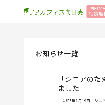
コ
初回20
ン
相談無
テ
ン
ツ
へ
ス
キ
お知らせ一覧
ッ
プ
「シニアのた
ました
令和5年1月19日「シニ