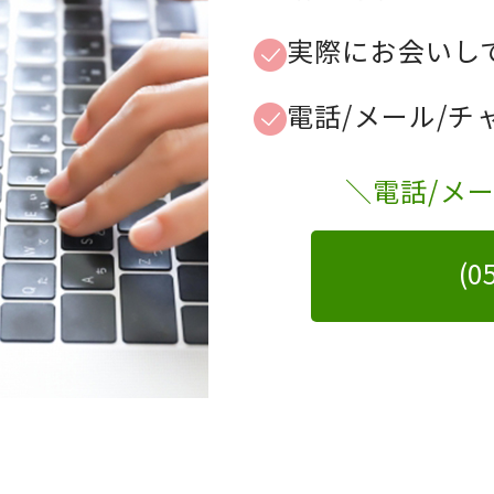
実際にお会いし
電話/メール/
＼電話/メ
(0