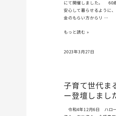
にて開催しました。 60
安心して暮らせるように、
金のもらい方からリ …
「シ
もっと読む »
ニ
ア
2023年3月27日
の
た
め
の
子育て世代ま
マ
ネ
ー登壇しました
ー
講
令和4年12月6日 ハロー
座」